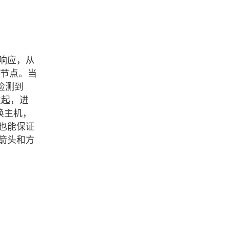
待响应，从
 节点。当
也检测到
发起，进
切换主机，
也能保证
箭头和方