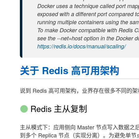
Docker uses a technique called port map
exposed with a different port compared to
running multiple containers using the sam
To make Docker compatible with Redis Cl
see the --net=host option in the Docker 
https://redis.io/docs/manual/scaling/
关于 Redis 高可用架构
说到 Redis 高可用架构，业界存在很多不同
Redis 主从复制
主从模式下：应用侧向 Master 节点写入数据之
到多个 Replica 节点（实现分离）。为避免单