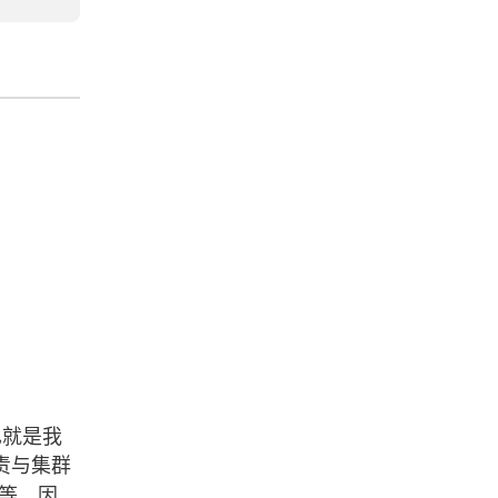
也就是我
负责与集群
等等。因