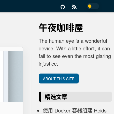
午夜咖啡屋
The human eye is a wonderful
device. With a little effort, it can
fail to see even the most glaring
injustice.
ABOUT THIS SITE
精选文章
使用 Docker 容器组建 Reids