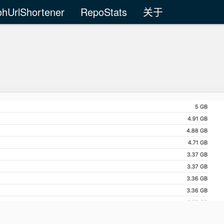
ohUrlShortener
RepoStats
关于